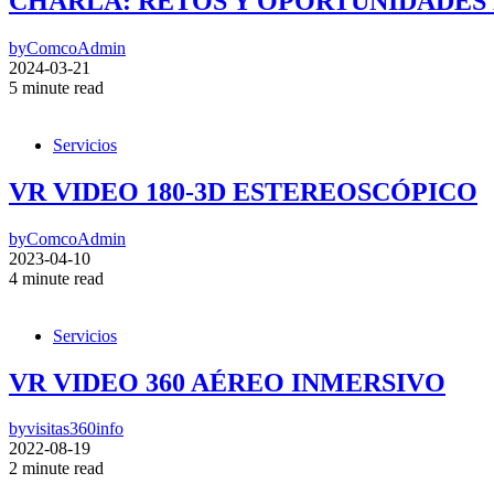
CHARLA: RETOS Y OPORTUNIDADES
by
ComcoAdmin
2024-03-21
5 minute read
Servicios
VR VIDEO 180-3D ESTEREOSCÓPICO
by
ComcoAdmin
2023-04-10
4 minute read
Servicios
VR VIDEO 360 AÉREO INMERSIVO
by
visitas360info
2022-08-19
2 minute read