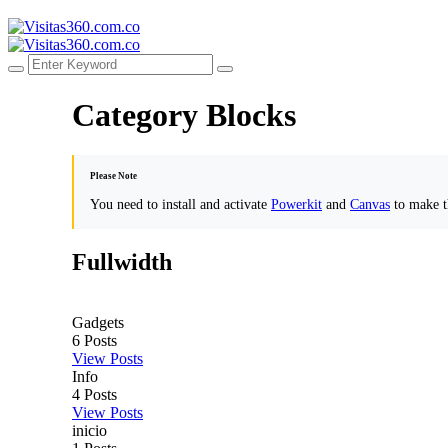
Category Blocks
Please Note
You need to install and activate
Powerkit
and
Canvas
to make t
Fullwidth
Gadgets
6
Posts
View Posts
Info
4
Posts
View Posts
inicio