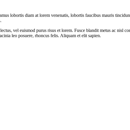
vamus lobortis diam at lorem venenatis, lobortis faucibus mauris tincid
.
lectus, vel euismod purus risus et lorem. Fusce blandit metus ac nisl cong
acinia leo posuere, rhoncus felis. Aliquam et elit sapien.